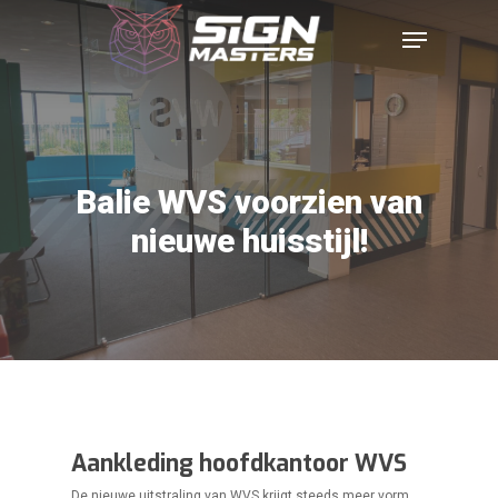
Balie WVS voorzien van
nieuwe huisstijl!
Aankleding hoofdkantoor WVS
De nieuwe uitstraling van WVS krijgt steeds meer vorm.