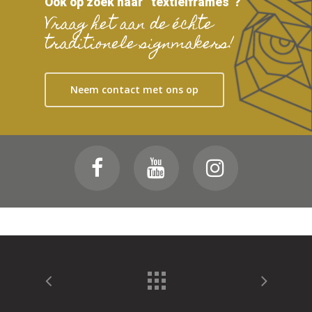
Ook op zoek naar “textielframes”?
Vraag het aan de échte
traditionele signmakers!
Neem contact met ons op