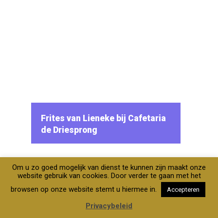
Frites van Lieneke bij Cafetaria
de Driesprong
Muur voorzien van print
RVD Stucwerk overal
herkenbaar!
Om u zo goed mogelijk van dienst te kunnen zijn maakt onze
website gebruik van cookies. Door verder te gaan met het
browsen op onze website stemt u hiermee in.
Accepteren
Privacybeleid