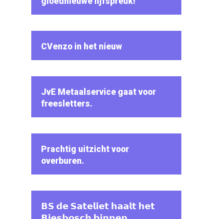
gloednieuwe lijfspreuk!
CVenzo in het nieuw
JvE Metaalservice gaat voor
freesletters.
Prachtig uitzicht voor
overburen.
𝗕𝗦 𝗱𝗲 𝗦𝗮𝘁𝗲𝗹𝗶𝗲𝘁 𝗵𝗮𝗮𝗹𝘁 𝗵𝗲𝘁
𝗕𝗶𝗲𝘀𝗯𝗼𝘀𝗰𝗵 𝗯𝗶𝗻𝗻𝗲𝗻.