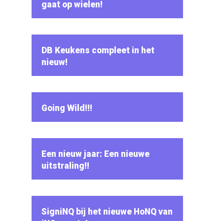
gaat op wielen!
DB Keukens compleet in het
nieuw!
Going Wild!!!
Een nieuw jaar: Een nieuwe
uitstraling!!
SigniNQ bij het nieuwe HoNQ van