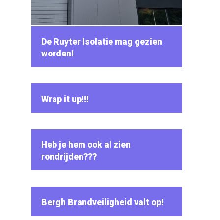
De Ruyter Isolatie mag gezien
worden!
Wrap it up!!!
Heb je hem ook al zien
rondrijden???
Bergh Brandveiligheid valt op!