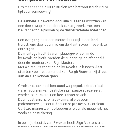
Om meer eenheid uit te stralen was het voor Bergh Bouw
tijd voor vernieuwing!
De eenheid is gevormd door alle bussen te voorzien van
een deels wrap in dezelfde kleur, afgewerkt met een
kleuraccent die passen bij de desbetreffende afdelingen.
Een overgang naar een nieuwe huisstijl is een heel
traject, ons doel daarin is om de klant zoveel mogelijk te
ontzorgen.
De montage heeft daarom plaatsgevonden in de
bouwvak, en hierbij werden de bussen op- en afgehaald
door de monteurs van Sign Masters.
Met als resultaat dat na de bouwvak alle bussen klaar
stonden voor het personeel van Bergh Bouw en zij direct
aan de slag konden gaan.
Omdat het een heel bestaand wagenpark betreft die al
waren voorzien van bestickering moesten deze eerst
worden ontstickerd. Een heel karwei opzich.
Daarnaast zijn, na ontstickering, alle bussen
professioneel gepoetst door onze partner MD Carclean.
Op deze manier zien de bussen er weer als nieuw uit, net
zoals de bestickering.
In een tijdsbestek van 2 weken heeft Sign Masters alle