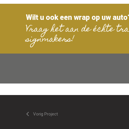
Wilt u ook een wrap op uw auto
Vraag het aan de échte tra
signmakers!
Vorig Project