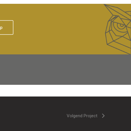
op
Volgend Project