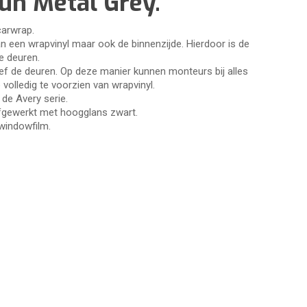
un Metal Grey.
carwrap.
an een wrapvinyl maar ook de binnenzijde. Hierdoor is de
de deuren.
sief de deuren. Op deze manier kunnen monteurs bij alles
volledig te voorzien van wrapvinyl.
de Avery serie.
 afgewerkt met hoogglans zwart.
windowfilm.