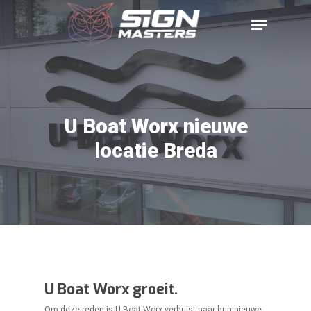
U Boat Worx nieuwe
locatie Breda
U Boat Worx groeit.
Om deze reden is U Boat Worx verhuist naar hun nieuwe