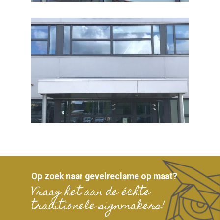
Op zoek naar gevelreclame op maat?
Vraag het aan de échte
traditionele signmakers!