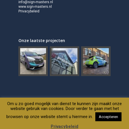
info@sign-masters.nl
www.sign-masters.nl
Privacybeleid
Onze laatste projecten
Om u zo goed mogelijk van dienst te kunnen zijn maakt onze
website gebruik van cookies. Door verder te gaan met het
© 2026 Sign Masters. Website built by
DUS
browsen op onze website stemt u hiermee in.
Accepteren
Privacybeleid
Privacybeleid