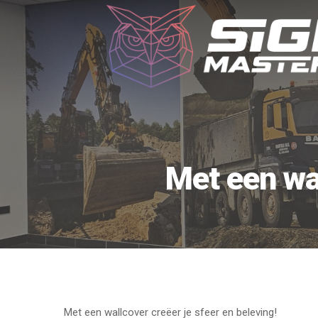
Met een wal
Met een wallcover creëer je sfeer en beleving!