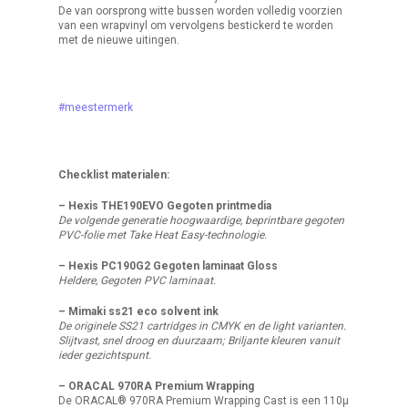
De van oorsprong witte bussen worden volledig voorzien
van een wrapvinyl om vervolgens bestickerd te worden
met de nieuwe uitingen.
#meestermerk
Checklist materialen:
– Hexis THE190EVO Gegoten printmedia
De volgende generatie hoogwaardige, beprintbare gegoten
PVC-folie met Take Heat Easy-technologie.
– Hexis PC190G2 Gegoten laminaat Gloss
Heldere, Gegoten PVC laminaat.
– Mimaki ss21 eco solvent ink
De originele SS21 cartridges in CMYK en de light varianten.
Slijtvast, snel droog en duurzaam; Briljante kleuren vanuit
ieder gezichtspunt.
– ORACAL 970RA Premium Wrapping
De ORACAL® 970RA Premium Wrapping Cast is een 110μ