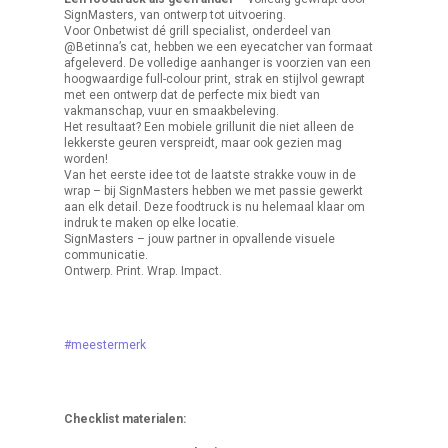
SignMasters, van ontwerp tot uitvoering.
Voor Onbetwist dé grill specialist, onderdeel van
@Betinna’s cat, hebben we een eyecatcher van formaat
afgeleverd. De volledige aanhanger is voorzien van een
hoogwaardige full-colour print, strak en stijlvol gewrapt
met een ontwerp dat de perfecte mix biedt van
vakmanschap, vuur en smaakbeleving.
Het resultaat? Een mobiele grillunit die niet alleen de
lekkerste geuren verspreidt, maar ook gezien mag
worden!
Van het eerste idee tot de laatste strakke vouw in de
wrap – bij SignMasters hebben we met passie gewerkt
aan elk detail. Deze foodtruck is nu helemaal klaar om
indruk te maken op elke locatie.
SignMasters – jouw partner in opvallende visuele
communicatie.
Ontwerp. Print. Wrap. Impact.
#meestermerk
Checklist materialen: