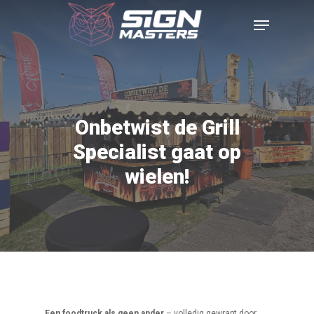
Onbetwist de Grill
Specialist gaat op
wielen!
Een foodtruck als geen ander
– volledig gewrapt door