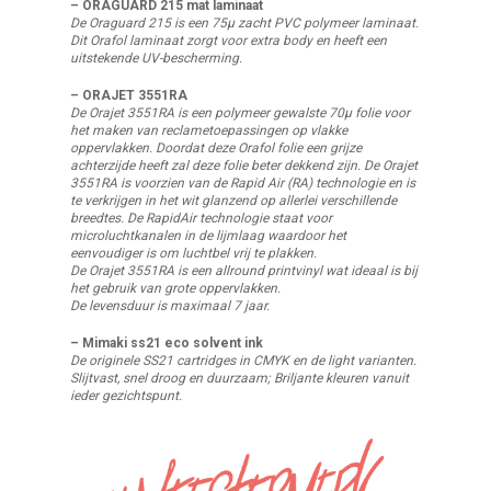
– ORAGUARD 215 mat laminaat
De Oraguard 215 is een 75µ zacht PVC polymeer laminaat.
Dit Orafol laminaat zorgt voor extra body en heeft een
uitstekende UV-bescherming.
– ORAJET 3551RA
De Orajet 3551RA is een polymeer gewalste 70μ folie voor
het maken van reclametoepassingen op vlakke
oppervlakken. Doordat deze Orafol folie een grijze
achterzijde heeft zal deze folie beter dekkend zijn. De Orajet
3551RA is voorzien van de Rapid Air (RA) technologie en is
te verkrijgen in het wit glanzend op allerlei verschillende
breedtes. De RapidAir technologie staat voor
microluchtkanalen in de lijmlaag waardoor het
eenvoudiger is om luchtbel vrij te plakken.
De Orajet 3551RA is een allround printvinyl wat ideaal is bij
het gebruik van grote oppervlakken.
De levensduur is maximaal 7 jaar.
– Mimaki ss21 eco solvent ink
De originele SS21 cartridges in CMYK en de light varianten.
Slijtvast, snel droog en duurzaam; Briljante kleuren vanuit
ieder gezichtspunt.