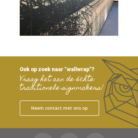
Ook op zoek naar “wallwrap”?
Vraag het aan de échte
traditionele signmakers!
Neem contact met ons op