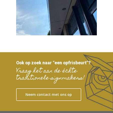
Ook op zoek naar “een opfrisbeurt”?
Vraag het aan de échte
traditionele signmakers!
Neem contact met ons op