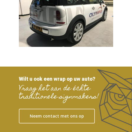
Wilt u ook een wrap op uw auto?
Vraag het aan de échte
traditionele signmakers!
Neem contact met ons op