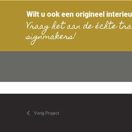
Wilt u ook een origineel interie
Vraag het aan de échte tra
signmakers!
Vorig Project