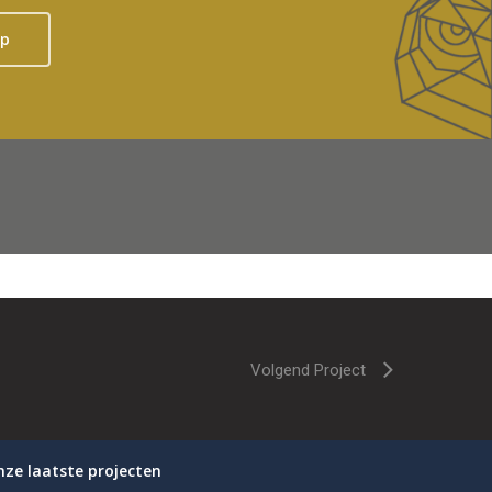
op
Volgend Project
nze laatste projecten