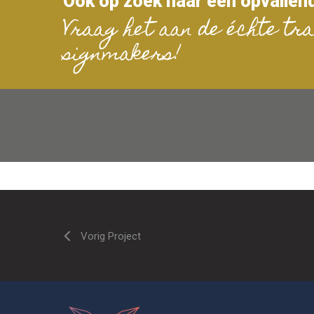
Ook op zoek naar een opvallen
Vraag het aan de échte tra
signmakers!
Vorig Project