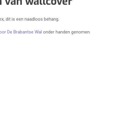
 van wallcover
ex, dit is een naadloos behang.
oor De Brabantse Wal
onder handen genomen.