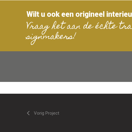
Wilt u ook een origineel interie
Vraag het aan de échte tra
signmakers!
Vorig Project