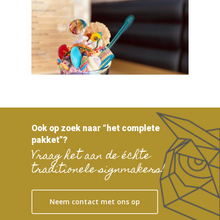
Ook op zoek naar “het complete
pakket”?
Vraag het aan de échte
traditionele signmakers!
Neem contact met ons op